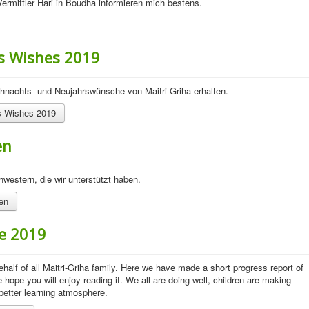
ermittler Hari in Boudha informieren mich bestens.
as Wishes 2019
hnachts- und Neujahrswünsche von Maitri Griha erhalten.
as Wishes 2019
en
hwestern, die wir unterstützt haben.
ien
ne 2019
half of all Maitri-Griha family. Here we have made a short progress report of
hope you will enjoy reading it. We all are doing well, children are making
better learning atmosphere.