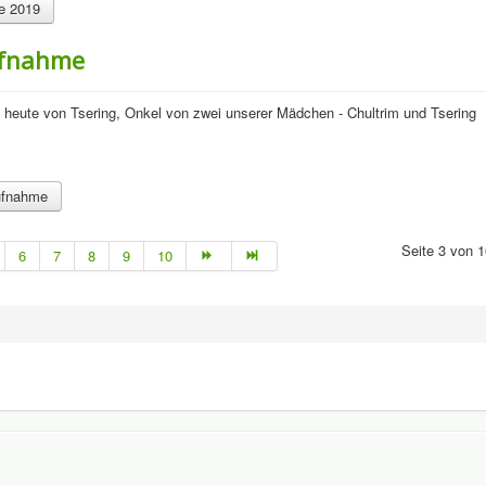
ne 2019
ufnahme
heute von Tsering, Onkel von zwei unserer Mädchen - Chultrim und Tsering
ufnahme
Seite 3 von 1
6
7
8
9
10