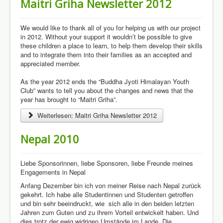
Maitri Griha Newsletter 2012
We would like to thank all of you for helping us with our project
in 2012. Without your support it wouldn’t be possible to give
these children a place to learn, to help them develop their skills
and to integrate them into their families as an accepted and
appreciated member.
As the year 2012 ends the “Buddha Jyoti Himalayan Youth
Club” wants to tell you about the changes and news that the
year has brought to “Maitri Griha”.
Weiterlesen: Maitri Griha Newsletter 2012
Nepal 2010
Liebe Sponsorinnen, liebe Sponsoren, liebe Freunde meines
Engagements in Nepal
Anfang Dezember bin ich von meiner Reise nach Nepal zurück
gekehrt. Ich habe alle Studentinnen und Studenten getroffen
und bin sehr beeindruckt, wie sich alle in den beiden letzten
Jahren zum Guten und zu ihrem Vorteil entwickelt haben. Und
dies trotz der ewig widrigen Umstände im Lande. Die